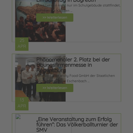
Dass Lernen nicht nur im Schulgebäude stattfindet,
konnten die Klassen …
>> Weiterlesen
25
APR
Phänomenaler 2. Platz bei der
Übungsfirmenmesse in
Regensburg
„Wir sind die Frosty Food GmbH der Staatlichen
Wirtschaftsschule Eschenbach …
>> Weiterlesen
13
APR
„Eine Veranstaltung zum Erfolg
führen“: Das Völkerballturnier der
SMV