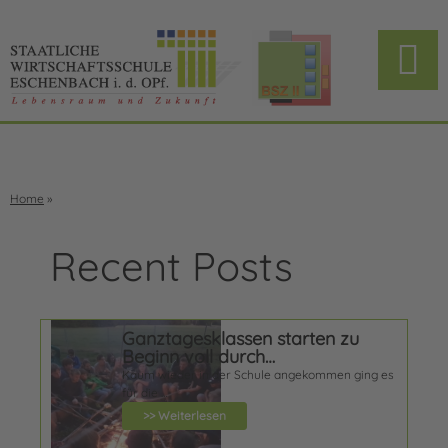
Home
»
Recent Posts
Ganztagesklassen starten zu
Beginn voll durch…
Kaum wieder in der Schule angekommen ging es
für die …
>> Weiterlesen