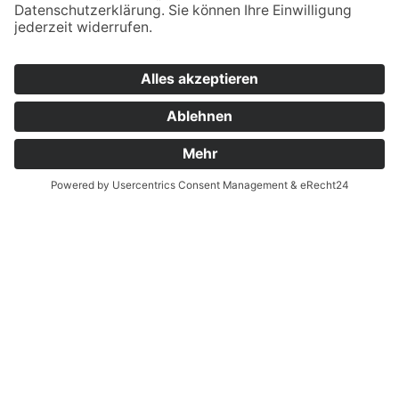
Ja, ich habe die
Datenschutzerklärung
zur
Kenntnis genommen und bin damit
einverstanden, dass die von mir angegebenen
Daten elektronisch erhoben und gespeichert
werden. Meine Daten werden dabei nur streng
zweckgebunden zur Bearbeitung und
Beantwortung meiner Anfrage genutzt. Sie
können sich auch direkt per Mail an unsere
Lehrkräfte wenden:
Vornamen.Nachname@bsz2.de (Beispiel: