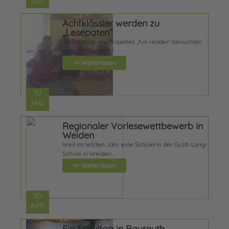
JUL
Achtklässler werden zu
„Lesepaten“
Im Rahmen des Projektes „fun reader“ besuchten
acht Schüler der …
>> Weiterlesen
10
MAI
Regionaler Vorlesewettbewerb in
Weiden
Weil im letzten Jahr eine Schülerin der Gustl-Lang-
Schule in Weiden …
>> Weiterlesen
30
APR
Ein Schultag in Bayreuth