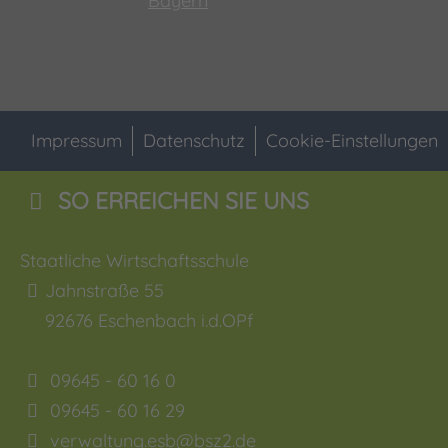
Impressum
Datenschutz
Cookie-Einstellungen
SO ERREICHEN SIE UNS
Staatliche Wirtschaftsschule
Jahnstraße 55
92676
Eschenbach i.d.OPf
09645 - 60 16 0
09645 - 60 16 29
verwaltung.esb@bsz2.de