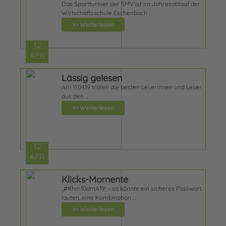
Das Sportturnier der SMV ist im Jahresablauf der
Wirtschaftsschule Eschenbach …
>> Weiterlesen
12
APR
Lässig gelesen
Am 11.04.19 traten die besten Leserinnen und Leser
aus den …
>> Weiterlesen
12
APR
Klicks-Momente
„#Khm10dmA19! – so könnte ein sicheres Passwort
lauten, eine Kombination …
>> Weiterlesen