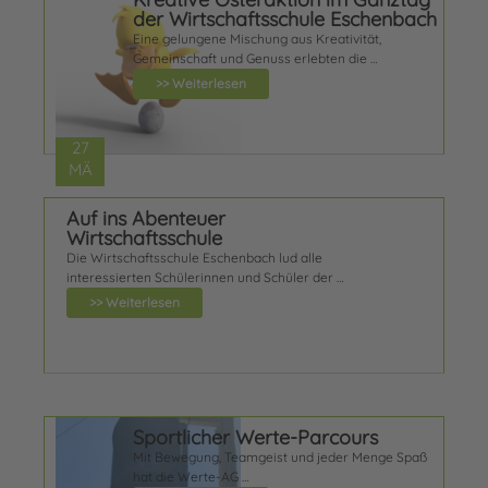
der Wirtschaftsschule Eschenbach
Eine gelungene Mischung aus Kreativität,
Gemeinschaft und Genuss erlebten die …
>> Weiterlesen
27
MÄ
Auf ins Abenteuer
Wirtschaftsschule
Die Wirtschaftsschule Eschenbach lud alle
interessierten Schülerinnen und Schüler der …
>> Weiterlesen
Sportlicher Werte-Parcours
Mit Bewegung, Teamgeist und jeder Menge Spaß
hat die Werte-AG …