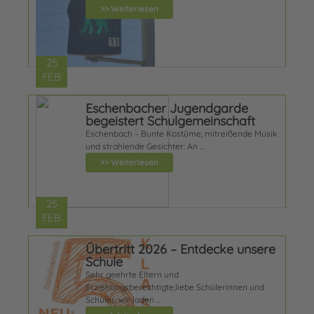
>> Weiterlesen
25
FEB
Eschenbacher Jugendgarde
begeistert Schulgemeinschaft
Eschenbach – Bunte Kostüme, mitreißende Musik
und strahlende Gesichter: An …
>> Weiterlesen
25
FEB
Übertritt 2026 – Entdecke unsere
Schule
Sehr geehrte Eltern und
Erziehungsberechtigte,liebe Schülerinnen und
Schüler, wir laden …