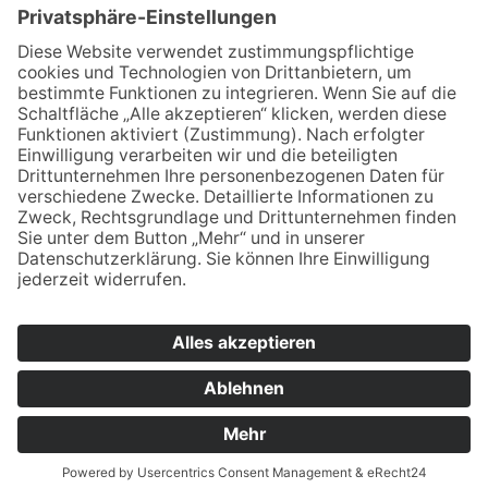
Kenntnis genommen und bin damit
einverstanden, dass die von mir angegebenen
Daten elektronisch erhoben und gespeichert
werden. Meine Daten werden dabei nur streng
zweckgebunden zur Bearbeitung und
Beantwortung meiner Anfrage genutzt. Sie
können sich auch direkt per Mail an unsere
Lehrkräfte wenden:
Vornamen.Nachname@bsz2.de (Beispiel:
Franz Huber = franz.huber@bsz2.de). Unsere
Namen finden Sie unter "Lehrkräfte".
* Pflichtfelder