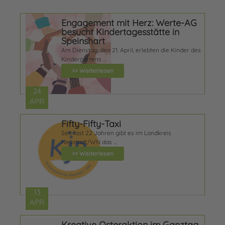
Engagement mit Herz: Werte-AG
besucht Kindertagesstätte in
Speinshart
Am Dienstag, den 21. April, erlebten die Kinder des
Kindergartens …
>> Weiterlesen
24
APR
Fifty-Fifty-Taxi
Seit fast 22 Jahren gibt es im Landkreis
Neustadt/WN das …
>> Weiterlesen
13
APR
Kreative Osteraktion im Ganztag