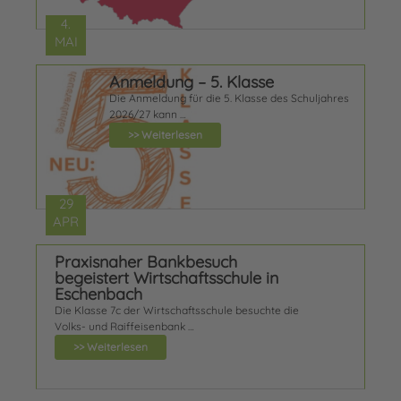
4.
MAI
Anmeldung – 5. Klasse
Die Anmeldung für die 5. Klasse des Schuljahres
2026/27 kann …
>> Weiterlesen
29
APR
Praxisnaher Bankbesuch
begeistert Wirtschaftsschule in
Eschenbach
Die Klasse 7c der Wirtschaftsschule besuchte die
Volks- und Raiffeisenbank …
>> Weiterlesen