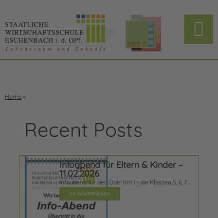
Home
»
Recent Posts
Infoabend für Eltern & Kinder –
11.02.2026
Infoabend für den Übertritt in die Klassen 5, 6, 7 …
>> Weiterlesen