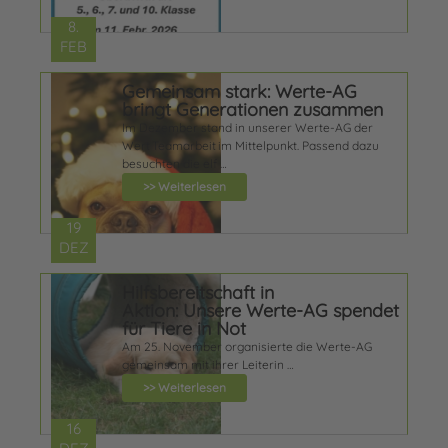
8.
FEB
Gemeinsam stark: Werte-AG
bringt Generationen zusammen
Im Dezember stand in unserer Werte-AG der
Wert Teamarbeit im Mittelpunkt. Passend dazu
besuchten die elf …
>> Weiterlesen
19
DEZ
Hilfsbereitschaft in
Aktion: Unsere Werte-AG spendet
für Tiere in Not
Am 25. November organisierte die Werte-AG
gemeinsam mit ihrer Leiterin …
>> Weiterlesen
16