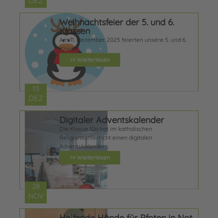
DEZ
Weihnachtsfeier der 5. und 6.
Klassen
Am 11. Dezember 2025 feierten unsere 5. und 6.
Klasse …
>> Weiterlesen
15
DEZ
Digitaler Adventskalender
Die Klasse 10a hat im katholischen
Religionsunterricht einen digitalen
Adventskalender …
>> Weiterlesen
28
NOV
Helfende Hände für Pfoten in Not