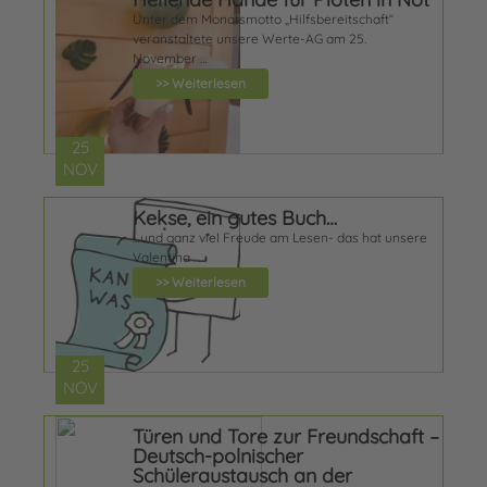
Unter dem Monatsmotto „Hilfsbereitschaft“
veranstaltete unsere Werte-AG am 25.
November …
>> Weiterlesen
25
NOV
Kekse, ein gutes Buch…
…und ganz viel Freude am Lesen- das hat unsere
Valentina …
>> Weiterlesen
25
NOV
Türen und Tore zur Freundschaft –
Deutsch-polnischer
Schüleraustausch an der