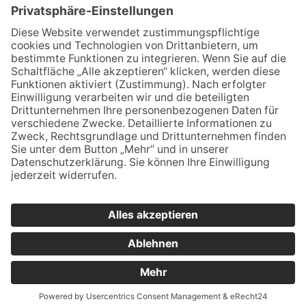
Kenntnis genommen und bin damit
einverstanden, dass die von mir angegebenen
Daten elektronisch erhoben und gespeichert
werden. Meine Daten werden dabei nur streng
zweckgebunden zur Bearbeitung und
Beantwortung meiner Anfrage genutzt. Sie
können sich auch direkt per Mail an unsere
Lehrkräfte wenden:
Vornamen.Nachname@bsz2.de (Beispiel:
Franz Huber = franz.huber@bsz2.de). Unsere
Namen finden Sie unter "Lehrkräfte".
* Pflichtfelder