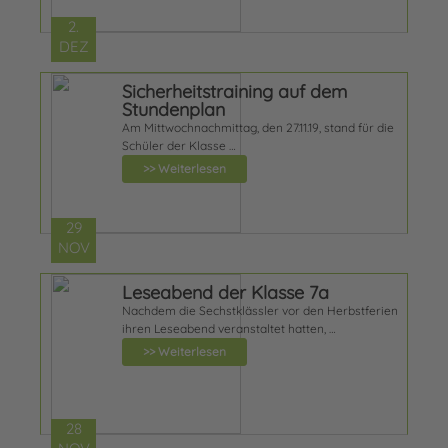
2.
DEZ
Sicherheitstraining auf dem
Stundenplan
Am Mittwochnachmittag, den 27.11.19, stand für die
Schüler der Klasse …
>> Weiterlesen
29
NOV
Leseabend der Klasse 7a
Nachdem die Sechstklässler vor den Herbstferien
ihren Leseabend veranstaltet hatten, …
>> Weiterlesen
28