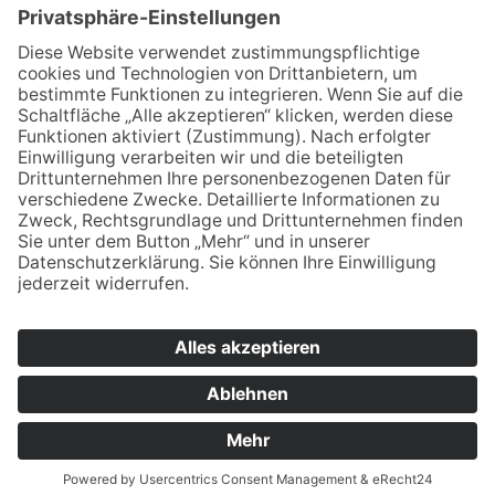
Kenntnis genommen und bin damit
einverstanden, dass die von mir angegebenen
Daten elektronisch erhoben und gespeichert
werden. Meine Daten werden dabei nur streng
zweckgebunden zur Bearbeitung und
Beantwortung meiner Anfrage genutzt. Sie
können sich auch direkt per Mail an unsere
Lehrkräfte wenden:
Vornamen.Nachname@bsz2.de (Beispiel:
Franz Huber = franz.huber@bsz2.de). Unsere
Namen finden Sie unter "Lehrkräfte".
* Pflichtfelder