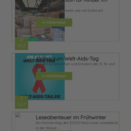
Ahrtal
„Wir werden nie wissen, wie viel Gutes ein
einfaches Lächeln …
>> Weiterlesen
21
DEZ
Aktion zum Welt-Aids-Tag
Bei den Schülerinnen und Schülern der 9., 10. und
11. …
>> Weiterlesen
7.
DEZ
Leseabenteuer im Frühwinter
Am Donnerstag, den 25.11.21 fand unser Leseabend
in der Klasse …