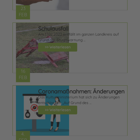
23
FEB
Schulausfall
Am 17.02.2022 entfällt im ganzen Landkreis auf
Grund der Sturmwarnung …
>> Weiterlesen
16
FEB
Coronamaßnahmen: Änderungen
Das Kultusministerium hat sich zu Änderungen
entschlossen: „Auf Grund des …
>> Weiterlesen
4.