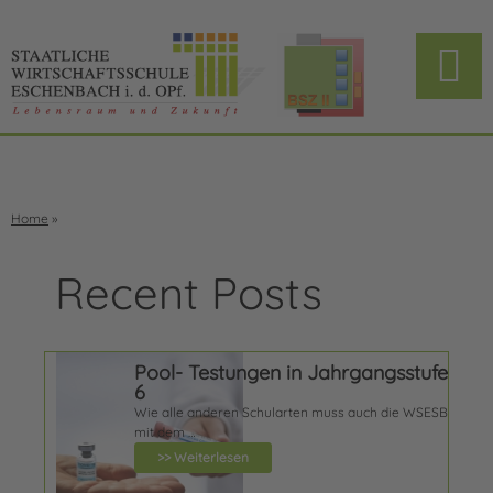
Home
»
Recent Posts
Pool- Testungen in Jahrgangsstufe
6
Wie alle anderen Schularten muss auch die WSESB
mit dem …
>> Weiterlesen