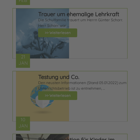
FEB
Trauer um ehemalige Lehrkraft
Die Schulfamilie trauert um Herrn Günter Schorr.
Herr Schorr war …
>> Weiterlesen
21
JAN
Testung und Co.
Den neusten Informationen (Stand 05.01.2022) zum
Unterrichtsbetrieb ist zu entnehmen, …
>> Weiterlesen
10
JAN
Päckchenaktion für Kinder im