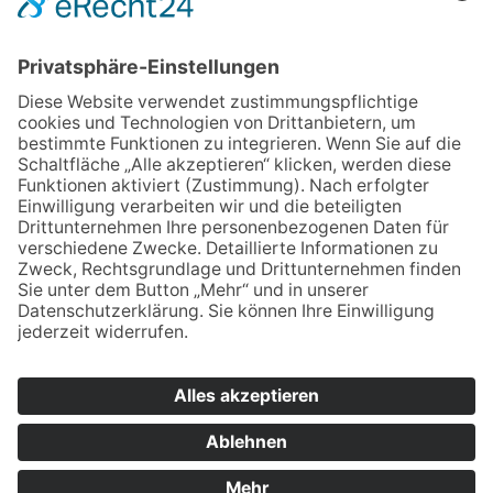
Ja, ich habe die
Datenschutzerklärung
zur
Kenntnis genommen und bin damit
einverstanden, dass die von mir angegebenen
Daten elektronisch erhoben und gespeichert
werden. Meine Daten werden dabei nur streng
zweckgebunden zur Bearbeitung und
Beantwortung meiner Anfrage genutzt. Sie
können sich auch direkt per Mail an unsere
Lehrkräfte wenden:
Vornamen.Nachname@bsz2.de (Beispiel:
Franz Huber = franz.huber@bsz2.de). Unsere
Namen finden Sie unter "Lehrkräfte".
* Pflichtfelder