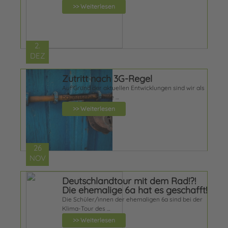
>> Weiterlesen
2.
DEZ
Zutritt nach 3G-Regel
Auf Grund der aktuellen Entwicklungen sind wir als
bayerische Schule …
>> Weiterlesen
26
NOV
Deutschlandtour mit dem Rad!?!
Die ehemalige 6a hat es geschafft!
Die Schüler/innen der ehemaligen 6a sind bei der
Klima-Tour des …
>> Weiterlesen