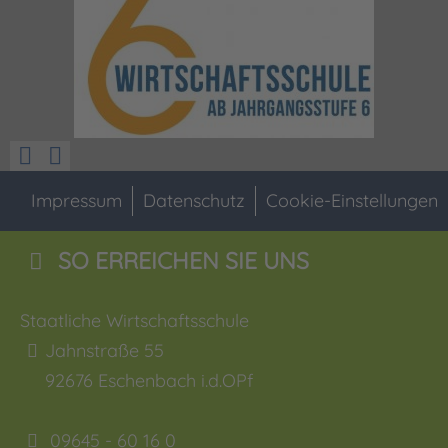
Impressum
Datenschutz
Cookie-Einstellungen
SO ERREICHEN SIE UNS
Staatliche Wirtschaftsschule
Jahnstraße 55
92676
Eschenbach i.d.OPf
09645 - 60 16 0