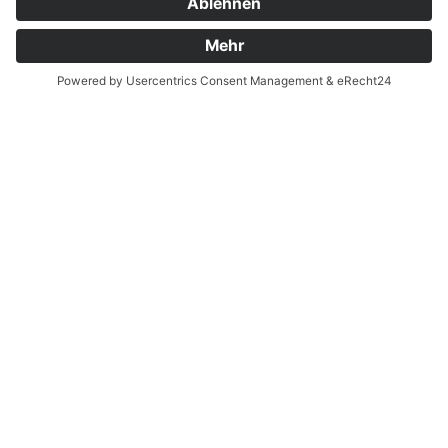
Lehrkräfte wenden:
Vornamen.Nachname@bsz2.de (Beispiel:
Franz Huber = franz.huber@bsz2.de). Unsere
Namen finden Sie unter "Lehrkräfte".
* Pflichtfelder
QUICKLINKS
Speisekarte
Lehrkräfte
WebUntis-Hilfe