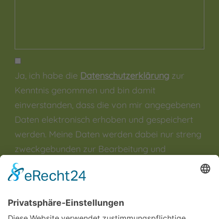
Ja, ich habe die
Datenschutzerklärung
zur
Kenntnis genommen und bin damit
einverstanden, dass die von mir angegebenen
Daten elektronisch erhoben und gespeichert
werden. Meine Daten werden dabei nur streng
zweckgebunden zur Bearbeitung und
Beantwortung meiner Anfrage genutzt. Sie
können sich auch direkt per Mail an unsere
Lehrkräfte wenden:
Vornamen.Nachname@bsz2.de (Beispiel: