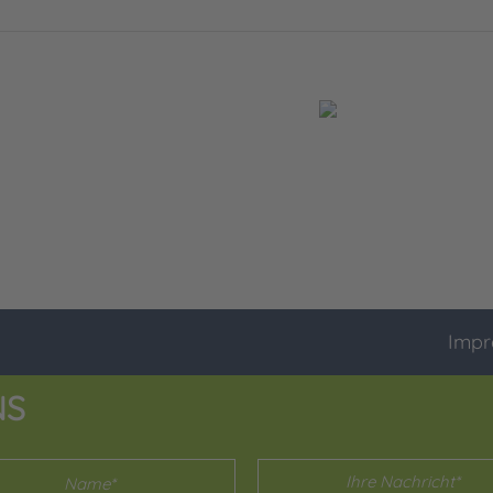
Impr
NS