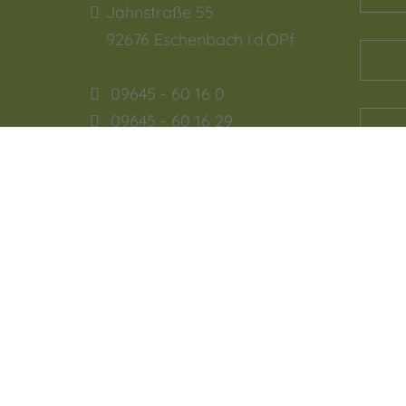
Jahnstraße 55
92676
Eschenbach i.d.OPf
09645 - 60 16 0
09645 - 60 16 29
verwaltung.esb@bsz2.de
Ja, ic
und b
Daten
werde
Beant