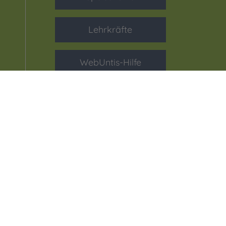
Lehrkräfte
WebUntis-Hilfe
men
 Daten
nd