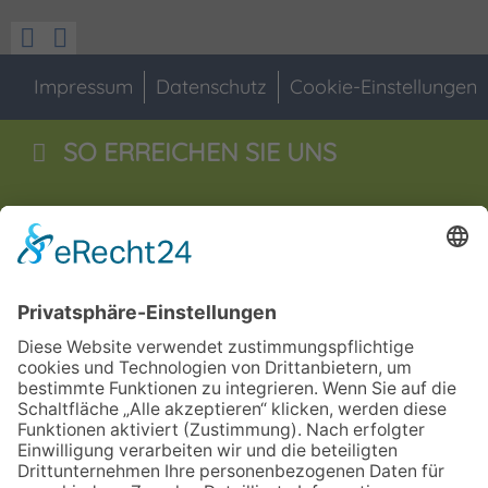
Impressum
Datenschutz
Cookie-Einstellungen
SO ERREICHEN SIE UNS
Staatliche Wirtschaftsschule
Jahnstraße 55
92676
Eschenbach i.d.OPf
09645 - 60 16 0
09645 - 60 16 29
verwaltung.esb@bsz2.de