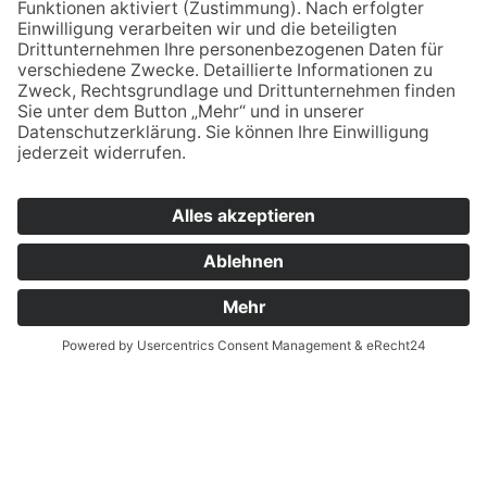
verwaltung.esb@bsz2.de