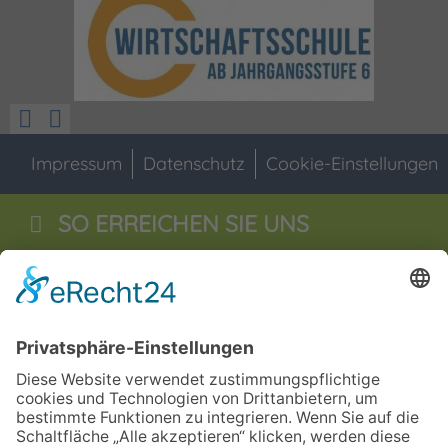
Impressum
Datenschutz
Cookie-Einstellungen
SO ERREICHEN SIE UNS
Staatliche Wirtschaftsschule
Jahnstraße 55
92676
Eschenbach i.d.OPf
09645 - 60 16 0
09645 - 60 16 29