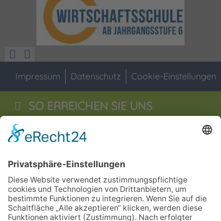
Impressum
Datenschutz
Cookie-Einstellungen
SO ERREICHEN SIE UNS
Staatliche Wirtschaftsschule
Jahnstraße 55
92676
Eschenbach i.d.OPf
09645 - 60 16 0
09645 - 60 16 29