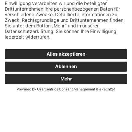
verwaltung.esb@bsz2.de