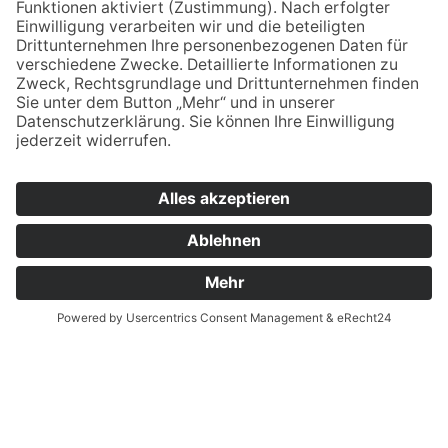
verwaltung.esb@bsz2.de