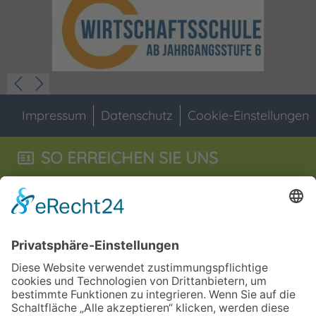
Impressum
Datenschutz
Cookie-Einstellungen
SO ERREICHEN SIE UNS
Staatliche Wirtschaftsschule
Jahnstraße 55
92676
Eschenbach i.d.OPf
09645 - 60 16 0
09645 - 60 16 29