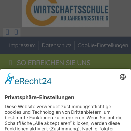
Impressum
Datenschutz
Cookie-Einstellungen
SO ERREICHEN SIE UNS
Staatliche Wirtschaftsschule
Jahnstraße 55
92676
Eschenbach i.d.OPf
09645 - 60 16 0
09645 - 60 16 29