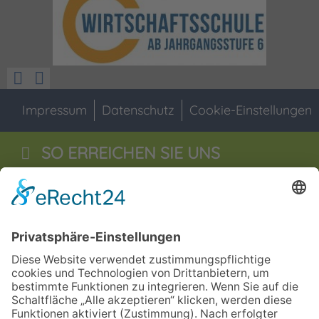
Impressum
Datenschutz
Cookie-Einstellungen
SO ERREICHEN SIE UNS
Staatliche Wirtschaftsschule
Jahnstraße 55
92676
Eschenbach i.d.OPf
09645 - 60 16 0
09645 - 60 16 29