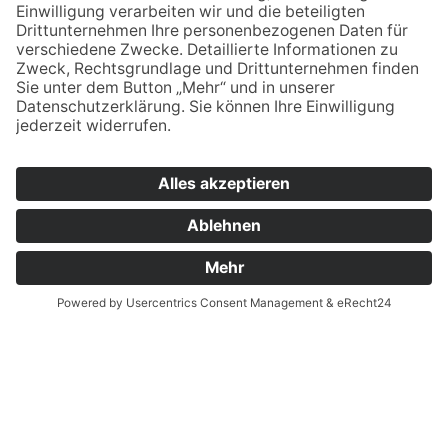
verwaltung.esb@bsz2.de