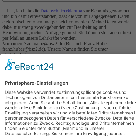
Ja, ich habe die
Datenschutzerklärung
zur Kenntnis genommen
und bin damit einverstanden, dass die von mir angegebenen Daten
elektronisch erhoben und gespeichert werden. Meine Daten werden
dabei nur streng zweckgebunden zur Bearbeitung und
Beantwortung meiner Anfrage genutzt. Sie können sich auch direkt
per Mail an unsere Lehrkräfte wenden:
Vornamen.Nachname@bsz2.de (Beispiel: Franz Huber =
franz.huber@bsz2.de). Unsere Namen finden Sie unter
"Lehrkräfte".
* Pflichtfelder
Quicklinks
Speisekarte
Lehrkräfte
WebUntis-Hilfe