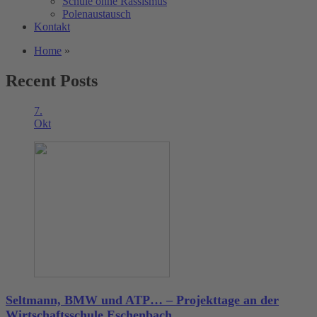
Schule ohne Rassismus
Polenaustausch
Kontakt
Home
»
Recent Posts
7.
Okt
Seltmann, BMW und ATP… – Projekttage an der
Wirtschaftsschule Eschenbach