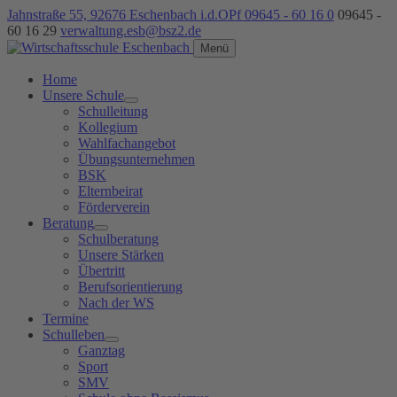
Jahnstraße 55, 92676 Eschenbach i.d.OPf
09645 - 60 16 0
09645 -
60 16 29
verwaltung.esb@bsz2.de
Menü
Home
Unsere Schule
Schulleitung
Kollegium
Wahlfachangebot
Übungsunternehmen
BSK
Elternbeirat
Förderverein
Beratung
Schulberatung
Unsere Stärken
Übertritt
Berufsorientierung
Nach der WS
Termine
Schulleben
Ganztag
Sport
SMV