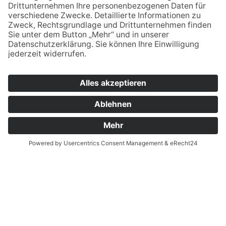
Impressum
Datenschutz
Cookie-Einstellungen
SO ERREICHEN SIE UNS
Staatliche Wirtschaftsschule
Jahnstraße 55
92676
Eschenbach i.d.OPf
09645 - 60 16 0
09645 - 60 16 29
verwaltung.esb@bsz2.de