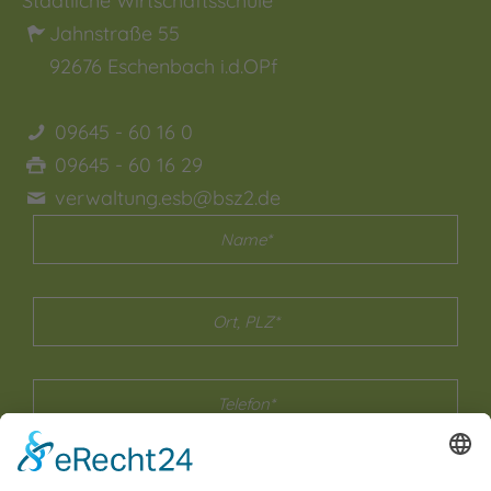
Staatliche Wirtschaftsschule
Jahnstraße 55
92676
Eschenbach i.d.OPf
09645 - 60 16 0
09645 - 60 16 29
verwaltung.esb@bsz2.de