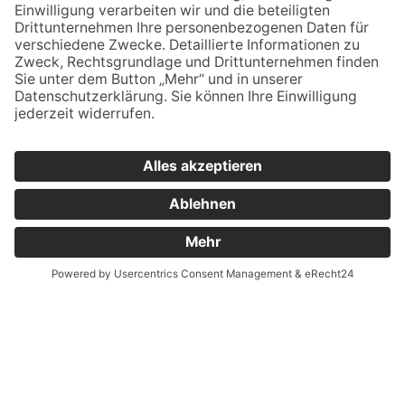
verwaltung.esb@bsz2.de