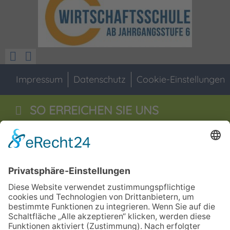
Impressum
Datenschutz
Cookie-Einstellungen
SO ERREICHEN SIE UNS
Staatliche Wirtschaftsschule
Jahnstraße 55
92676
Eschenbach i.d.OPf
09645 - 60 16 0
09645 - 60 16 29