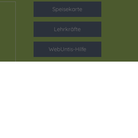
Speisekarte
Lehrkräfte
WebUntis-Hilfe
men
 Daten
nd