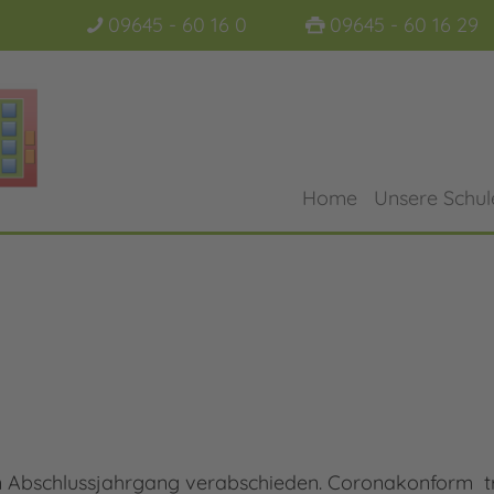
09645 - 60 16 0
09645 - 60 16 29
Home
Unsere Schul
len Abschlussjahrgang verabschieden. Coronakonform 