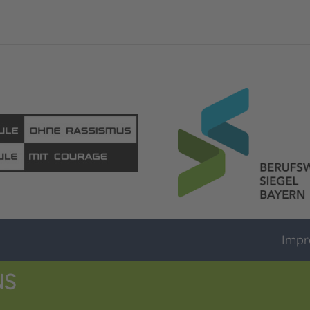
Impr
NS