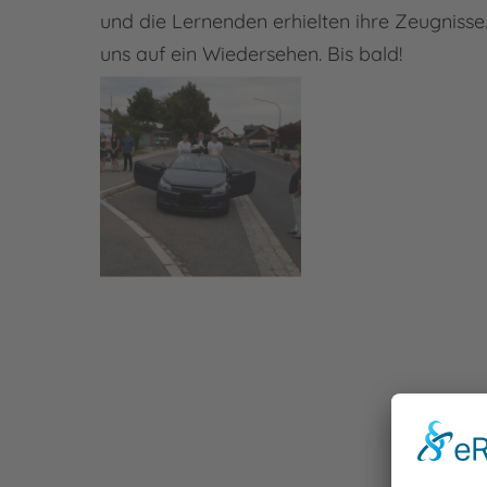
und die Lernenden erhielten ihre Zeugnisse
uns auf ein Wiedersehen. Bis bald!