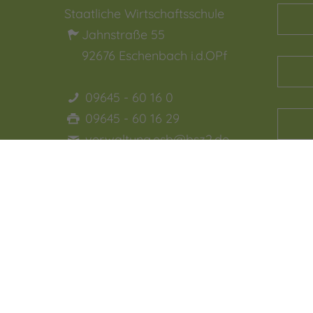
Staatliche Wirtschaftsschule
Jahnstraße 55
92676
Eschenbach i.d.OPf
09645 - 60 16 0
09645 - 60 16 29
verwaltung.esb@bsz2.de
Ja, ic
und b
Daten
werde