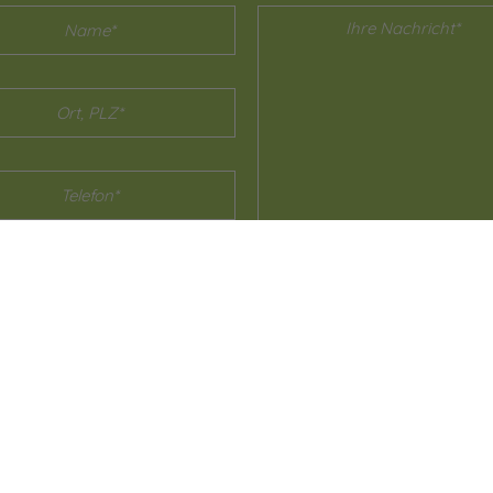
h habe die
Datenschutzerklärung
zur Kenntnis genom
in damit einverstanden, dass die von mir angegebenen
 elektronisch erhoben und gespeichert werden. Meine
n dabei nur streng zweckgebunden zur Bearbeitung u