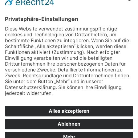
Impressum
Datenschutz
Cookie-Einstellungen
SO ERREICHEN SIE UNS
Staatliche Wirtschaftsschule
Jahnstraße 55
92676
Eschenbach i.d.OPf