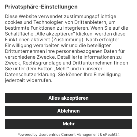
Lehrkräfte wenden:
Vornamen.Nachname@bsz2.de (Beispiel:
Franz Huber = franz.huber@bsz2.de). Unsere
Namen finden Sie unter "Lehrkräfte".
* Pflichtfelder
QUICKLINKS
Speisekarte
Lehrkräfte
WebUntis-Hilfe