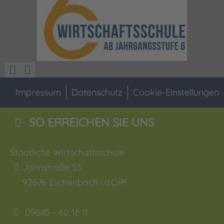
Impressum
Datenschutz
Cookie-Einstellungen
SO ERREICHEN SIE UNS
Staatliche Wirtschaftsschule
Jahnstraße 55
92676
Eschenbach i.d.OPf
09645 - 60 16 0