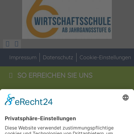
Impressum
Datenschutz
Cookie-Einstellungen
SO ERREICHEN SIE UNS
Staatliche Wirtschaftsschule
Jahnstraße 55
92676
Eschenbach i.d.OPf
09645 - 60 16 0