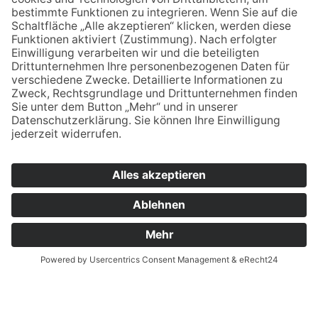
09645 - 60 16 29
verwaltung.esb@bsz2.de