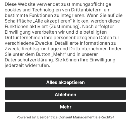
Lehrkräfte wenden:
Vornamen.Nachname@bsz2.de (Beispiel:
Franz Huber = franz.huber@bsz2.de). Unsere
Namen finden Sie unter "Lehrkräfte".
* Pflichtfelder
QUICKLINKS
Speisekarte
Lehrkräfte