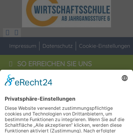
Impressum
Datenschutz
Cookie-Einstellungen
SO ERREICHEN SIE UNS
Staatliche Wirtschaftsschule
Jahnstraße 55
92676
Eschenbach i.d.OPf
09645 - 60 16 0
09645 - 60 16 29