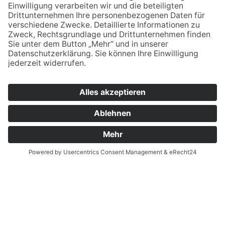
verwaltung.esb@bsz2.de