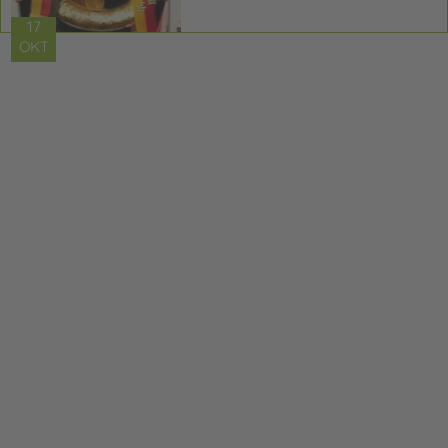
17
OKT