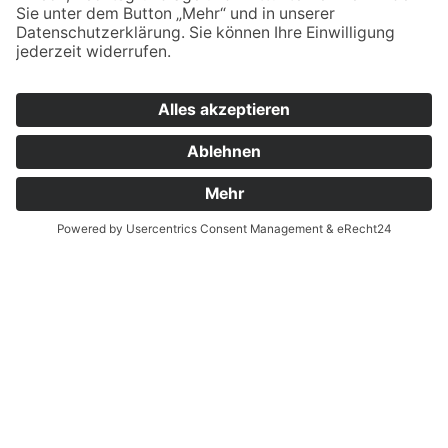
Staatliche Wirtschaftsschule
Jahnstraße 55
92676
Eschenbach i.d.OPf
09645 - 60 16 0
09645 - 60 16 29
verwaltung.esb@bsz2.de