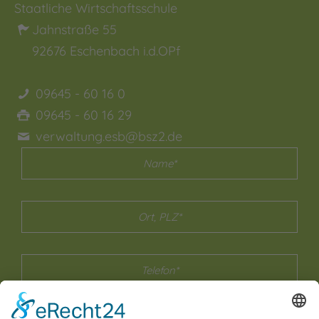
Staatliche Wirtschaftsschule
Jahnstraße 55
92676
Eschenbach i.d.OPf
09645 - 60 16 0
09645 - 60 16 29
verwaltung.esb@bsz2.de