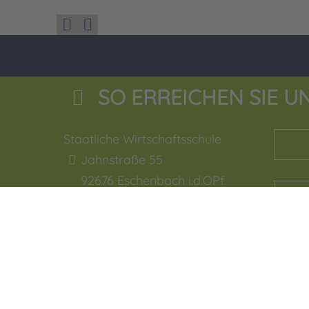
SO ERREICHEN SIE U
Staatliche Wirtschaftsschule
Jahnstraße 55
92676
Eschenbach i.d.OPf
09645 - 60 16 0
09645 - 60 16 29
verwaltung.esb@bsz2.de