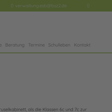
verwaltung.esb@bsz2.de
e
Beratung
Termine
Schulleben
Kontakt
selkabinett, als die Klassen 6c und 7c zur