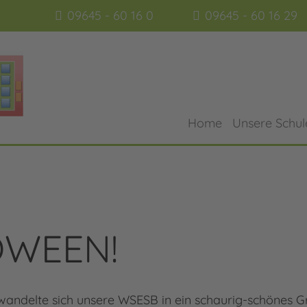
09645 - 60 16 0
09645 - 60 16 29
Home
Unsere Schul
OWEEN!
ndelte sich unsere WSESB in ein schaurig-schönes Gru