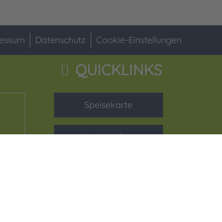
essum
Datenschutz
Cookie-Einstellungen
QUICKLINKS
Speisekarte
Lehrkräfte
WebUntis-Hilfe