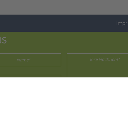
Impr
NS