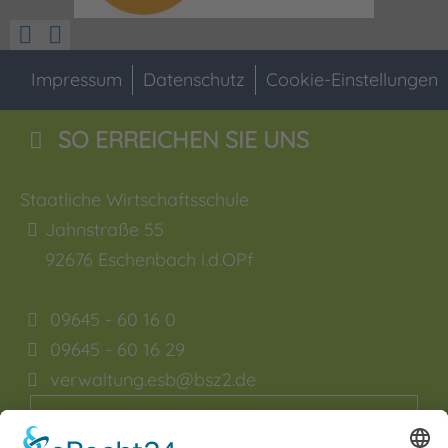
Impressum
Datenschutz
Cookie-Einstellungen
SO ERREICHEN SIE UNS
Staatliche Wirtschaftsschule
Jahnstraße 55
92676
Eschenbach i.d.OPf
09645 - 60 16 0
09645 - 60 16 29
verwaltung.esb@bsz2.de