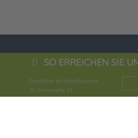
SO ERREICHEN SIE U
Staatliche Wirtschaftsschule
Jahnstraße 55
92676
Eschenbach i.d.OPf
09645 - 60 16 0
09645 - 60 16 29
verwaltung.esb@bsz2.de