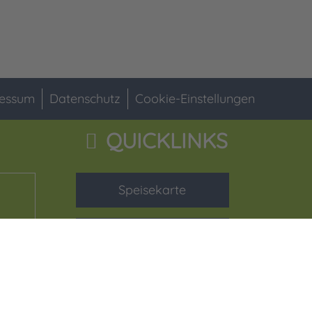
essum
Datenschutz
Cookie-Einstellungen
QUICKLINKS
Speisekarte
Lehrkräfte
WebUntis-Hilfe