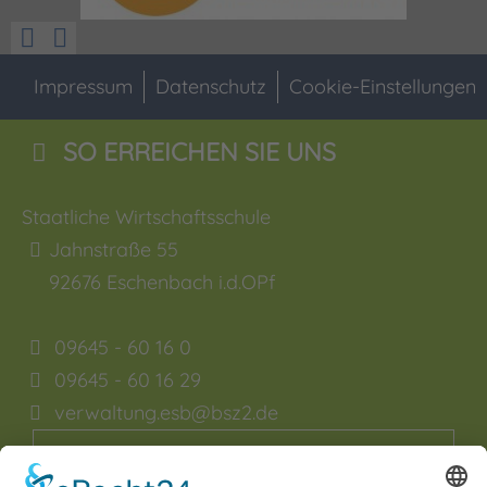
Impressum
Datenschutz
Cookie-Einstellungen
SO ERREICHEN SIE UNS
Staatliche Wirtschaftsschule
Jahnstraße 55
92676
Eschenbach i.d.OPf
09645 - 60 16 0
09645 - 60 16 29
verwaltung.esb@bsz2.de