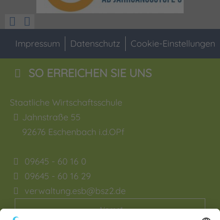
Impressum
Datenschutz
Cookie-Einstellungen
SO ERREICHEN SIE UNS
Staatliche Wirtschaftsschule
Jahnstraße 55
92676
Eschenbach i.d.OPf
09645 - 60 16 0
09645 - 60 16 29
verwaltung.esb@bsz2.de