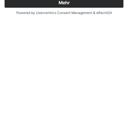
Ja, ich habe die
Datenschutzerklärung
zur
Kenntnis genommen und bin damit
einverstanden, dass die von mir angegebenen
Daten elektronisch erhoben und gespeichert
werden. Meine Daten werden dabei nur streng
zweckgebunden zur Bearbeitung und
Beantwortung meiner Anfrage genutzt. Sie
können sich auch direkt per Mail an unsere
Lehrkräfte wenden:
Vornamen.Nachname@bsz2.de (Beispiel:
Franz Huber = franz.huber@bsz2.de). Unsere
Namen finden Sie unter "Lehrkräfte".