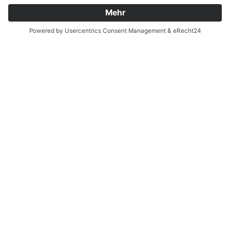
Ja, ich habe die
Datenschutzerklärung
zur
Kenntnis genommen und bin damit
einverstanden, dass die von mir angegebenen
Daten elektronisch erhoben und gespeichert
werden. Meine Daten werden dabei nur streng
zweckgebunden zur Bearbeitung und
Beantwortung meiner Anfrage genutzt. Sie
können sich auch direkt per Mail an unsere
Lehrkräfte wenden:
Vornamen.Nachname@bsz2.de (Beispiel:
Franz Huber = franz.huber@bsz2.de). Unsere