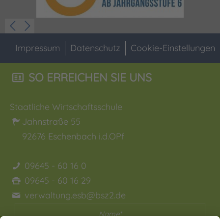
Impressum
Datenschutz
Cookie-Einstellungen
SO ERREICHEN SIE UNS
Staatliche Wirtschaftsschule
Jahnstraße 55
92676
Eschenbach i.d.OPf
09645 - 60 16 0
09645 - 60 16 29
verwaltung.esb@bsz2.de