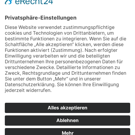
können sich auch direkt per Mail an unsere
Lehrkräfte wenden:
Vornamen.Nachname@bsz2.de (Beispiel:
Franz Huber = franz.huber@bsz2.de). Unsere
Namen finden Sie unter "Lehrkräfte".
* Pflichtfelder
QUICKLINKS
Speisekarte
Lehrkräfte