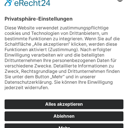
Impressum
Datenschutz
Cookie-Einstellungen
SO ERREICHEN SIE UNS
Staatliche Wirtschaftsschule
Jahnstraße 55
92676
Eschenbach i.d.OPf
09645 - 60 16 0
09645 - 60 16 29
verwaltung.esb@bsz2.de