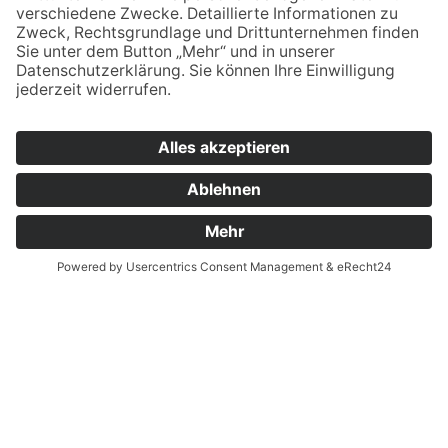
Ja, ich habe die
Datenschutzerklärung
zur
Kenntnis genommen und bin damit
einverstanden, dass die von mir angegebenen
Daten elektronisch erhoben und gespeichert
werden. Meine Daten werden dabei nur streng
zweckgebunden zur Bearbeitung und
Beantwortung meiner Anfrage genutzt. Sie
können sich auch direkt per Mail an unsere
Lehrkräfte wenden:
Vornamen.Nachname@bsz2.de (Beispiel:
Franz Huber = franz.huber@bsz2.de). Unsere
Namen finden Sie unter "Lehrkräfte".